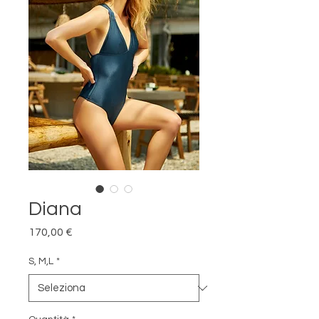
Diana
Prezzo
170,00 €
S, M,L
*