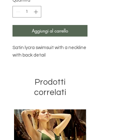
Quantità
*
Aggiungi al carrello
Satin lycra swimsuit with a neckline
with back detail
Prodotti
correlati