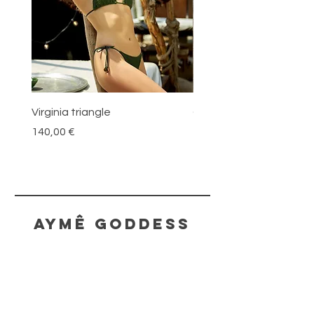
Virginia triangle
Odoya
Prezzo
Prezzo
140,00 €
70,00 €
AYMÊ GODDESS
HELP
SHIPPING & RETURNS