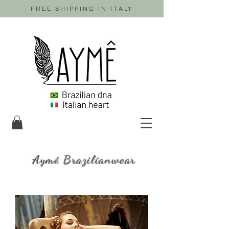
FREE SHIPPING IN ITALY
Aymê Brazilianwear